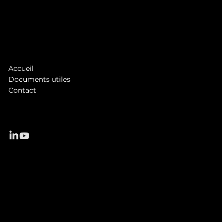
1 rue Jean Châtel
97490 Saint-Denis
Tél. :
0262 48 28 28
asb@antennereunion.fr
Accueil
Documents utiles
Contact
© 2025 Antenne Réunion Solutions Business