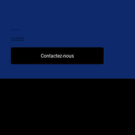
Localisation
1 rue Jean Châtel
97490 Saint-Denis
Contactez-nous
La 1ère régie publicitaire TV & digitale à la Réunion