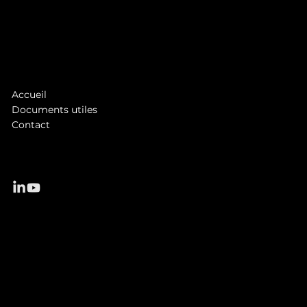
1 rue Jean Châtel
97490 Saint-Denis
Tél. :
0262 48 28 28
asb@antennereunion.fr
Accueil
Documents utiles
Contact
© 2025 Antenne Réunion Solutions Business