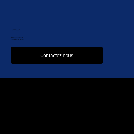
Localisation
1 rue Jean Châtel
97490 Saint-Denis
Contactez-nous
La 1ère régie publicitaire TV & digitale à la Réunion