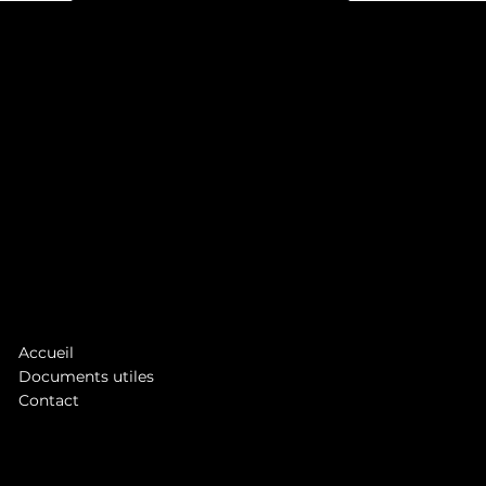
La 1ère régie publicitaire TV & digitale à la Réunion
1 rue Jean Châtel
97490 Saint-Denis
Tél. :
0262 48 28 28
asb@antennereunion.fr
Accueil
Documents utiles
Contact