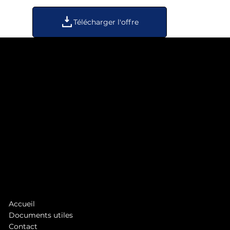
Télécharger l'offre
La 1ère régie publicitaire TV & digitale à la Réunion
1 rue Jean Châtel
97490 Saint-Denis
Tél. :
0262 48 28 28
asb@antennereunion.fr
Accueil
Documents utiles
Contact