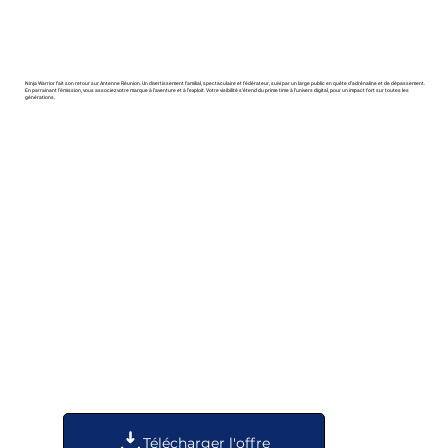
Ninja Warrior fait son retour sur Antenne Réunion. Un divertissement familial, spectaculaire et fédérateur, suivi par un large public en quête d’adrénaline et de dépassement.
En parrainant l’émission, vous associez votre marque à l’aventure et à l’exploit. Votre visibilité s’étend du prime time à l’univers digital, pour un impact fort sur toutes les
générations.
Télécharger l'offre