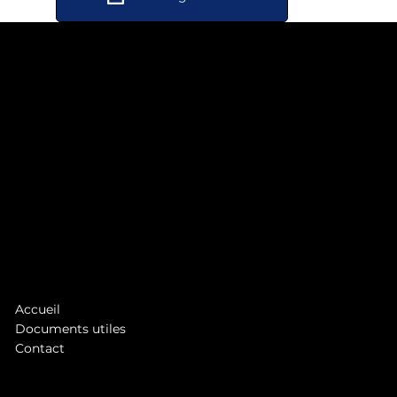
La 1ère régie publicitaire TV & digitale à la Réunion
1 rue Jean Châtel
97490 Saint-Denis
Tél. :
0262 48 28 28
asb@antennereunion.fr
Accueil
Documents utiles
Contact