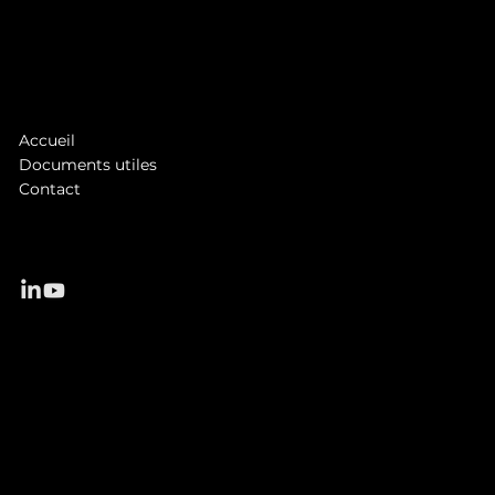
1 rue Jean Châtel
97490 Saint-Denis
Tél. :
0262 48 28 28
asb@antennereunion.fr
Accueil
Documents utiles
Contact
© 2025 Antenne Réunion Solutions Business